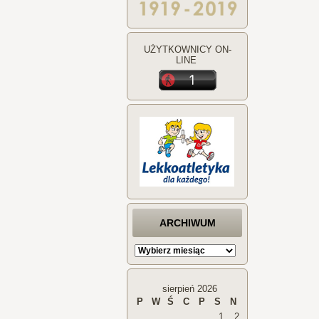
UŻYTKOWNICY ON-
LINE
ARCHIWUM
ARCHIWUM
sierpień 2026
P
W
Ś
C
P
S
N
1
2