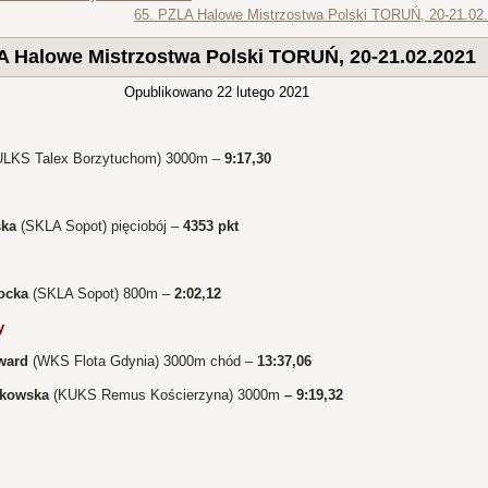
65. PZLA Halowe Mistrzostwa Polski TORUŃ, 20-21.02
 Halowe Mistrzostwa Polski TORUŃ, 20-21.02.2021
Opublikowano
22 lutego 2021
LKS Talex Borzytuchom) 3000m –
9:17,30
ska
(SKLA Sopot) pięciobój –
4353 pkt
ocka
(SKLA Sopot) 800m –
2:02,12
y
ward
(WKS Flota Gdynia) 3000m chód –
13:37,06
akowska
(KUKS Remus Kościerzyna) 3000m
– 9:19,32