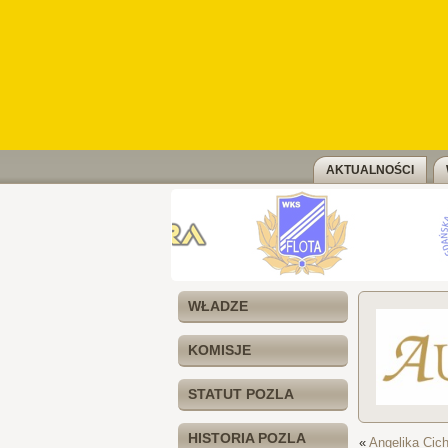
AKTUALNOŚCI
WŁADZE
KOMISJE
STATUT POZLA
HISTORIA POZLA
«
Angelika Cic