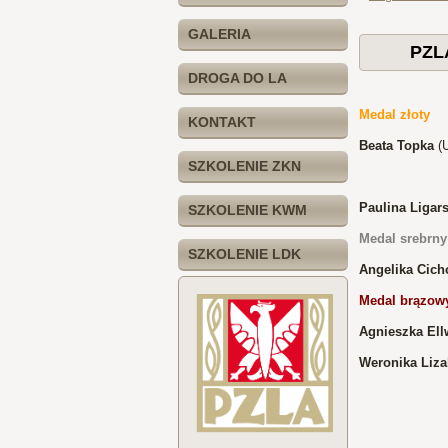
GALERIA
PZLA
DROGA DO LA
Medal złoty
KONTAKT
Beata Topka
(U
SZKOLENIE ZKN
Paulina Ligar
SZKOLENIE KWM
Medal srebrny
SZKOLENIE LDK
Angelika Cich
Medal brązow
Agnieszka Ell
Weronika Liz